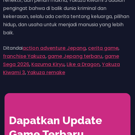
reflektif, dan penuh makna, Yakuza Kiwami 3 adalah
pengingat bahwa di balik dunia kriminal dan
kekerasan, selalu ada cerita tentang keluarga, pilihan
hidup, dan usaha untuk menjadi manusia yang lebih
baik.
Ditandai
action adventure Jepang
,
cerita game
,
franchise Yakuza
,
game Jepang terbaru
,
game
Sega 2026
,
Kazuma Kiryu
,
Like a Dragon
,
Yakuza
Kiwami 3
,
Yakuza remake
Dapatkan Update
Game Terbaru