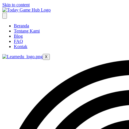
Skip to content
Beranda
Tentang Kami
Blog
FAQ
Kontak
X