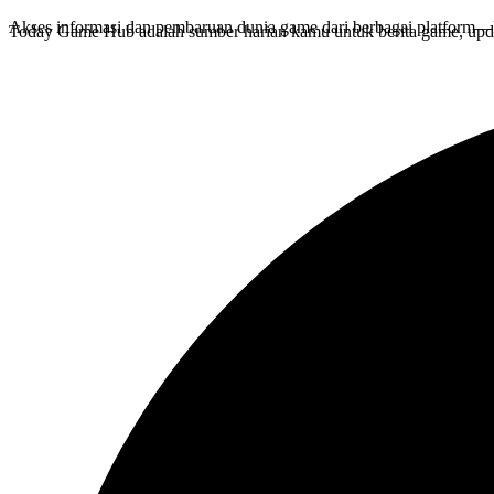
Akses informasi dan pembaruan dunia game dari berbagai platform—
Today Game Hub adalah sumber harian kamu untuk berita game, update 