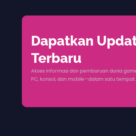
Dapatkan Upda
Terbaru
Akses informasi dan pembaruan dunia game
PC, konsol, dan mobile—dalam satu tempat.