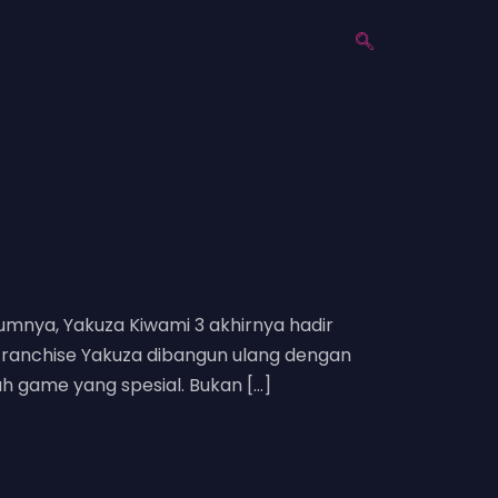
mnya, Yakuza Kiwami 3 akhirnya hadir
 franchise Yakuza dibangun ulang dengan
h game yang spesial. Bukan […]