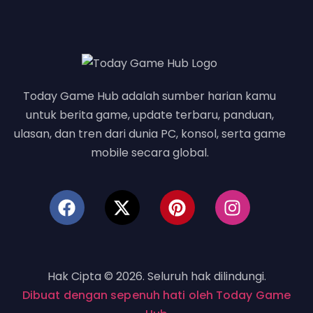
Today Game Hub adalah sumber harian kamu
untuk berita game, update terbaru, panduan,
ulasan, dan tren dari dunia PC, konsol, serta game
mobile secara global.
Hak Cipta © 2026. Seluruh hak dilindungi.
Dibuat dengan sepenuh hati oleh Today Game