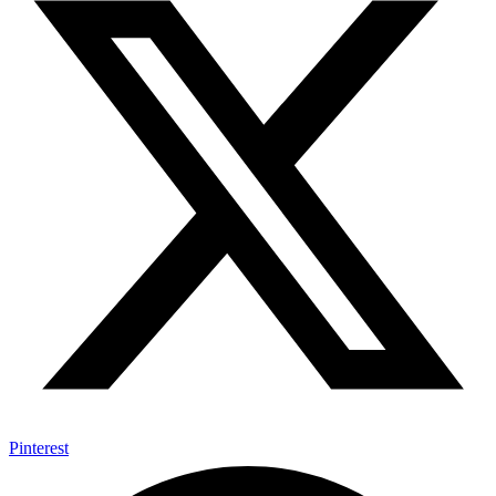
Pinterest