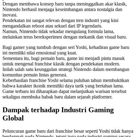
Dengan membawa konsep baru tanpa meninggalkan akar klasik,
Nintendo berhasil menjaga keseimbangan antara nostalgia dan
inovasi.
Pendekatan ini sangat relevan dengan tren industri yang kini
mengandalkan reboot atau sekuel dari IP legendaris.
Namun, Nintendo tidak sekadar mengulang formula lama,
melainkan terus bereksperimen dengan mekanik dan visual baru.
Bagi gamer yang tumbuh dengan seri Yoshi, kehadiran game baru
ini memiliki nilai emosional yang kuat.
Sementara itu, bagi pemain baru, game ini menjadi pintu masuk
untuk mengenal franchise klasik dengan pendekatan modern.
Inilah salah satu keunggulan strategi Nintendo dalam membangun
komunitas pemain lintas generasi.
Keberhasilan franchise Yoshi selama puluhan tahun membuktikan
bahwa karakter ikonik memiliki daya tarik yang bertahan lama.
Game terbaru ini diharapkan dapat melanjutkan warisan tersebut
sekaligus membuka babak baru dalam sejarah platformer.
Dampak terhadap Industri Gaming
Global
Peluncuran game baru dari franchise besar seperti Yoshi tidak hanya
berdampak pada Nintendo, tetapi juga pada industri gaming secara