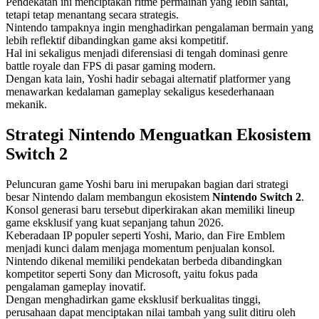
Pendekatan ini menciptakan ritme permainan yang lebih santai,
tetapi tetap menantang secara strategis.
Nintendo tampaknya ingin menghadirkan pengalaman bermain yang
lebih reflektif dibandingkan game aksi kompetitif.
Hal ini sekaligus menjadi diferensiasi di tengah dominasi genre
battle royale dan FPS di pasar gaming modern.
Dengan kata lain, Yoshi hadir sebagai alternatif platformer yang
menawarkan kedalaman gameplay sekaligus kesederhanaan
mekanik.
Strategi Nintendo Menguatkan Ekosistem
Switch 2
Peluncuran game Yoshi baru ini merupakan bagian dari strategi
besar Nintendo dalam membangun ekosistem
Nintendo Switch 2
.
Konsol generasi baru tersebut diperkirakan akan memiliki lineup
game eksklusif yang kuat sepanjang tahun 2026.
Keberadaan IP populer seperti Yoshi, Mario, dan Fire Emblem
menjadi kunci dalam menjaga momentum penjualan konsol.
Nintendo dikenal memiliki pendekatan berbeda dibandingkan
kompetitor seperti Sony dan Microsoft, yaitu fokus pada
pengalaman gameplay inovatif.
Dengan menghadirkan game eksklusif berkualitas tinggi,
perusahaan dapat menciptakan nilai tambah yang sulit ditiru oleh