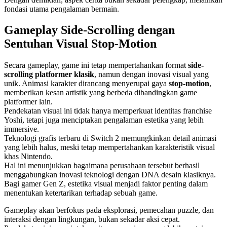
fondasi utama pengalaman bermain.
Gameplay Side-Scrolling dengan
Sentuhan Visual Stop-Motion
Secara gameplay, game ini tetap mempertahankan format
side-
scrolling platformer klasik
, namun dengan inovasi visual yang
unik. Animasi karakter dirancang menyerupai gaya
stop-motion
,
memberikan kesan artistik yang berbeda dibandingkan game
platformer lain.
Pendekatan visual ini tidak hanya memperkuat identitas franchise
Yoshi, tetapi juga menciptakan pengalaman estetika yang lebih
immersive.
Teknologi grafis terbaru di Switch 2 memungkinkan detail animasi
yang lebih halus, meski tetap mempertahankan karakteristik visual
khas Nintendo.
Hal ini menunjukkan bagaimana perusahaan tersebut berhasil
menggabungkan inovasi teknologi dengan DNA desain klasiknya.
Bagi gamer Gen Z, estetika visual menjadi faktor penting dalam
menentukan ketertarikan terhadap sebuah game.
Gameplay akan berfokus pada eksplorasi, pemecahan puzzle, dan
interaksi dengan lingkungan, bukan sekadar aksi cepat.