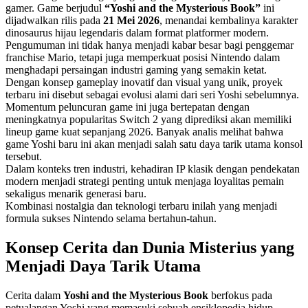
gamer. Game berjudul
“Yoshi and the Mysterious Book”
ini
dijadwalkan rilis pada
21 Mei 2026
, menandai kembalinya karakter
dinosaurus hijau legendaris dalam format platformer modern.
Pengumuman ini tidak hanya menjadi kabar besar bagi penggemar
franchise Mario, tetapi juga memperkuat posisi Nintendo dalam
menghadapi persaingan industri gaming yang semakin ketat.
Dengan konsep gameplay inovatif dan visual yang unik, proyek
terbaru ini disebut sebagai evolusi alami dari seri Yoshi sebelumnya.
Momentum peluncuran game ini juga bertepatan dengan
meningkatnya popularitas Switch 2 yang diprediksi akan memiliki
lineup game kuat sepanjang 2026. Banyak analis melihat bahwa
game Yoshi baru ini akan menjadi salah satu daya tarik utama konsol
tersebut.
Dalam konteks tren industri, kehadiran IP klasik dengan pendekatan
modern menjadi strategi penting untuk menjaga loyalitas pemain
sekaligus menarik generasi baru.
Kombinasi nostalgia dan teknologi terbaru inilah yang menjadi
formula sukses Nintendo selama bertahun-tahun.
Konsep Cerita dan Dunia Misterius yang
Menjadi Daya Tarik Utama
Cerita dalam
Yoshi and the Mysterious Book
berfokus pada
petualangan Yoshi yang memasuki sebuah ensiklopedia hidup