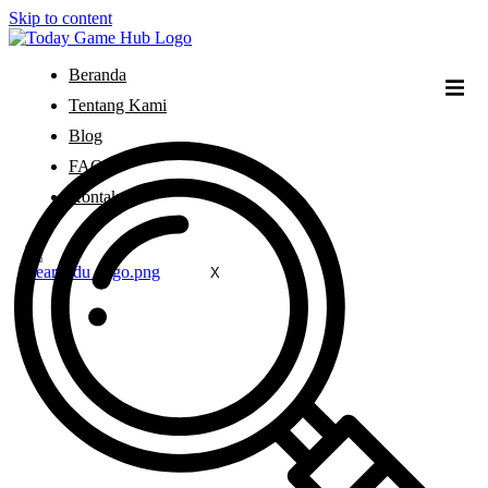
Skip to content
Beranda
Tentang Kami
Blog
FAQ
Kontak
X