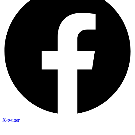
X-twitter