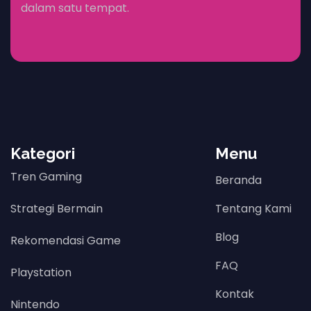
dalam satu tempat.
Kategori
Menu
Tren Gaming
Beranda
Strategi Bermain
Tentang Kami
Blog
Rekomendasi Game
FAQ
Playstation
Kontak
Nintendo