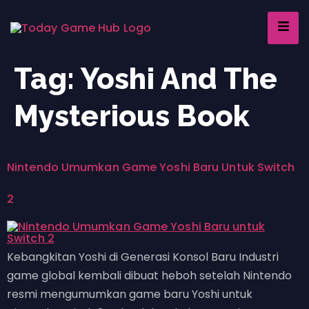
Tag:
Yoshi And The
Mysterious Book
Nintendo Umumkan Game Yoshi Baru Untuk Switch
2
Kebangkitan Yoshi di Generasi Konsol Baru Industri
game global kembali dibuat heboh setelah Nintendo
resmi mengumumkan game baru Yoshi untuk