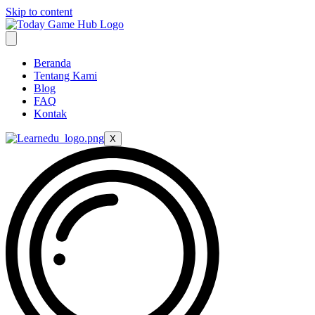
Skip to content
Beranda
Tentang Kami
Blog
FAQ
Kontak
X