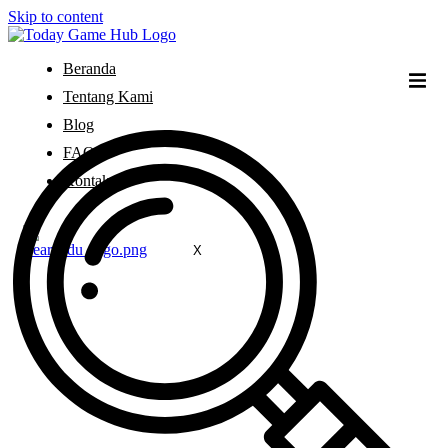
Skip to content
Beranda
Tentang Kami
Blog
FAQ
Kontak
X