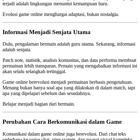
terjadi adalah lingkungan menuntut kemampuan baru.
Evolusi game online menghargai adaptasi, bukan nostalgia.
Informasi Menjadi Senjata Utama
Dulu, pengalaman bermain adalah guru utama. Sekarang, informasi
adalah senjata.
Patch note, statistik, analisis komunitas, dan data performa membuat
permainan lebih transparan. Pemain yang mengabaikan informasi ini
akan selalu selangkah tertinggal.
Game online berevolusi menjadi permainan berbasis pengetahuan.
Menang bukan hanya soal apa yang dilakukan di dalam match, tapi
apa yang dipelajari sebelum dan sesudahnya.
Belajar menjadi bagian dari bermain.
Perubahan Cara Berkomunikasi dalam Game
Komunikasi dalam game online juga berevolusi. Dari chat teks
sederhana ke voice chat, ping system, dan isyarat visual kompleks.