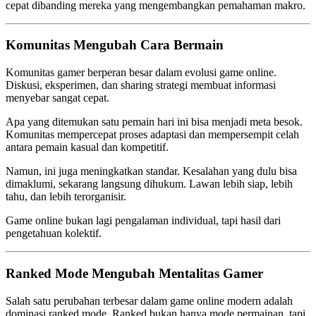
cepat dibanding mereka yang mengembangkan pemahaman makro.
Komunitas Mengubah Cara Bermain
Komunitas gamer berperan besar dalam evolusi game online.
Diskusi, eksperimen, dan sharing strategi membuat informasi
menyebar sangat cepat.
Apa yang ditemukan satu pemain hari ini bisa menjadi meta besok.
Komunitas mempercepat proses adaptasi dan mempersempit celah
antara pemain kasual dan kompetitif.
Namun, ini juga meningkatkan standar. Kesalahan yang dulu bisa
dimaklumi, sekarang langsung dihukum. Lawan lebih siap, lebih
tahu, dan lebih terorganisir.
Game online bukan lagi pengalaman individual, tapi hasil dari
pengetahuan kolektif.
Ranked Mode Mengubah Mentalitas Gamer
Salah satu perubahan terbesar dalam game online modern adalah
dominasi ranked mode. Ranked bukan hanya mode permainan, tapi