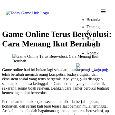
Beranda
Tentang
Kami
Game Online Terus Berevolusi:
Blog
Cara Menang Ikut Berubah
FAQ
Kontak
Game online hari ini bukan lagi sekadar hiburan pengisi waktu. Ia
telah berubah menjadi ruang kompetisi, budaya digital, dan
ekosistem sosial yang terus bergerak. Apa yang dulu dianggap
X
standar, kini terasa ketinggalan. Cara bermain yang dulu efektif,
sekarang sering tidak relevan. Bahkan cara gamer berpikir tentang
kemenangan ikut berevolusi.
Perubahan ini tidak terjadi secara tiba-tiba. Ia berjalan pelan,
konsisten, dan sering kali baru terasa saat pemain mulai tertinggal.
Artikel ini membedah bagaimana game online terus berevolusi, apa