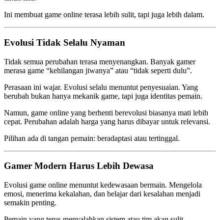
Ini membuat game online terasa lebih sulit, tapi juga lebih dalam.
Evolusi Tidak Selalu Nyaman
Tidak semua perubahan terasa menyenangkan. Banyak gamer
merasa game “kehilangan jiwanya” atau “tidak seperti dulu”.
Perasaan ini wajar. Evolusi selalu menuntut penyesuaian. Yang
berubah bukan hanya mekanik game, tapi juga identitas pemain.
Namun, game online yang berhenti berevolusi biasanya mati lebih
cepat. Perubahan adalah harga yang harus dibayar untuk relevansi.
Pilihan ada di tangan pemain: beradaptasi atau tertinggal.
Gamer Modern Harus Lebih Dewasa
Evolusi game online menuntut kedewasaan bermain. Mengelola
emosi, menerima kekalahan, dan belajar dari kesalahan menjadi
semakin penting.
Pemain yang terus menyalahkan sistem atau tim akan sulit