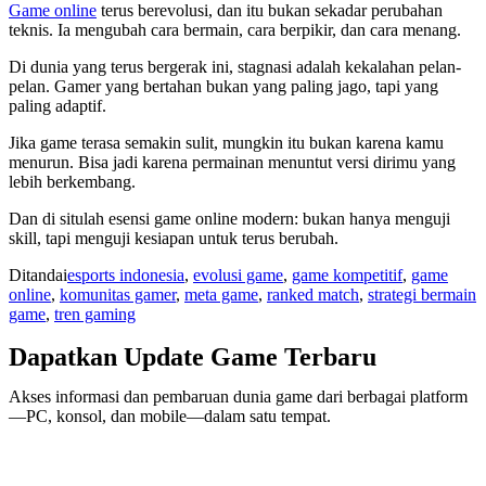
Game online
terus berevolusi, dan itu bukan sekadar perubahan
teknis. Ia mengubah cara bermain, cara berpikir, dan cara menang.
Di dunia yang terus bergerak ini, stagnasi adalah kekalahan pelan-
pelan. Gamer yang bertahan bukan yang paling jago, tapi yang
paling adaptif.
Jika game terasa semakin sulit, mungkin itu bukan karena kamu
menurun. Bisa jadi karena permainan menuntut versi dirimu yang
lebih berkembang.
Dan di situlah esensi game online modern: bukan hanya menguji
skill, tapi menguji kesiapan untuk terus berubah.
Ditandai
esports indonesia
,
evolusi game
,
game kompetitif
,
game
online
,
komunitas gamer
,
meta game
,
ranked match
,
strategi bermain
game
,
tren gaming
Dapatkan Update Game Terbaru
Akses informasi dan pembaruan dunia game dari berbagai platform
—PC, konsol, dan mobile—dalam satu tempat.