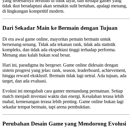
yang sebenarnya berubah di balik layar, dan kenapa gamer yang
tidak ikut beradaptasi akan semakin sulit bertahan, apalagi menang,
di lingkungan kompetitif modern.
Dari Sekadar Main ke Bermain dengan Tujuan
Di era awal game online, mayoritas pemain bermain untuk
bersenang-senang. Tidak ada tekanan rank, tidak ada statistik
kompleks, dan tidak ada ekspektasi tinggi terhadap performa.
Menang atau kalah bukan soal besar.
Hari ini, paradigma itu bergeser. Game online didesain dengan
sistem progresi yang jelas: rank, season, leaderboard, achievement,
hingga reward eksklusif. Bermain tidak lagi netral. Ada tujuan, ada
target, dan ada evaluasi.
Evolusi ini mengubah cara gamer memandang permainan. Setiap
match menjadi investasi waktu dan energi. Kesalahan terasa lebih
mahal, kemenangan terasa lebih penting. Game online bukan lagi
sekadar tempat bermain, tapi arena pembuktian.
Perubahan Desain Game yang Mendorong Evolusi