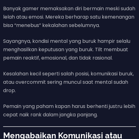
Banyak gamer memaksakan diri bermain meski sudah
lelah atau emosi. Mereka berharap satu kemenangan
bisa “menebus” kekalahan sebelumnya.
Sayangnya, kondisi mental yang buruk hampir selalu
menghasilkan keputusan yang buruk. Tilt membuat
pemain reaktif, emosional, dan tidak rasional.
Kesalahan kecil seperti salah posisi, komunikasi buruk,
atau overcommit sering muncul saat mental sudah
drop.
Pemain yang paham kapan harus berhenti justru lebih
cepat naik rank dalam jangka panjang.
Mengabaikan Komunikasi atau