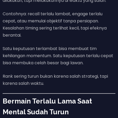
dilakukan, tapi melakukannya di waktu yang salah.
Contohnya: recall terlalu lambat, engage terlalu
cepat, atau memulai objektif tanpa persiapan.
Kesalahan timing sering terlihat kecil, tapi efeknya
berantai.
Satu keputusan terlambat bisa membuat tim
kehilangan momentum. Satu keputusan terlalu cepat
bisa membuka celah besar bagi lawan.
Rank sering turun bukan karena salah strategi, tapi
karena salah waktu.
Bermain Terlalu Lama Saat
Mental Sudah Turun