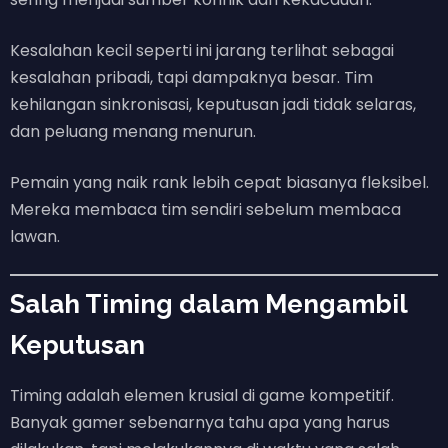
Kesalahan kecil seperti ini jarang terlihat sebagai
kesalahan pribadi, tapi dampaknya besar. Tim
kehilangan sinkronisasi, keputusan jadi tidak selaras,
dan peluang menang menurun.
Pemain yang naik rank lebih cepat biasanya fleksibel.
Mereka membaca tim sendiri sebelum membaca
lawan.
Salah Timing dalam Mengambil
Keputusan
Timing adalah elemen krusial di game kompetitif.
Banyak gamer sebenarnya tahu apa yang harus