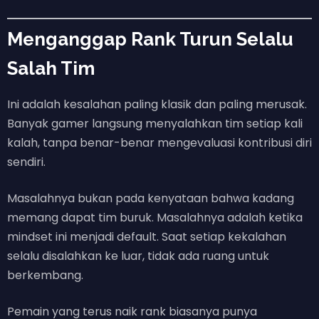
Menganggap Rank Turun Selalu
Salah Tim
Ini adalah kesalahan paling klasik dan paling merusak.
Banyak gamer langsung menyalahkan tim setiap kali
kalah, tanpa benar-benar mengevaluasi kontribusi diri
sendiri.
Masalahnya bukan pada kenyataan bahwa kadang
memang dapat tim buruk. Masalahnya adalah ketika
mindset ini menjadi default. Saat setiap kekalahan
selalu disalahkan ke luar, tidak ada ruang untuk
berkembang.
Pemain yang terus naik rank biasanya punya