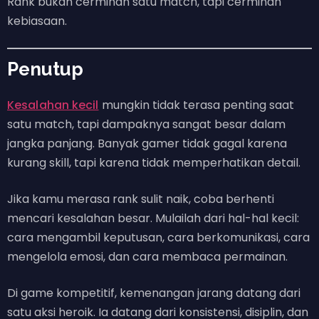
Rank bukan cerminan satu match, tapi cerminan
kebiasaan.
Penutup
Kesalahan kecil
mungkin tidak terasa penting saat
satu match, tapi dampaknya sangat besar dalam
jangka panjang. Banyak gamer tidak gagal karena
kurang skill, tapi karena tidak memperhatikan detail.
Jika kamu merasa rank sulit naik, coba berhenti
mencari kesalahan besar. Mulailah dari hal-hal kecil:
cara mengambil keputusan, cara berkomunikasi, cara
mengelola emosi, dan cara membaca permainan.
Di game kompetitif, kemenangan jarang datang dari
satu aksi heroik. Ia datang dari konsistensi, disiplin, dan