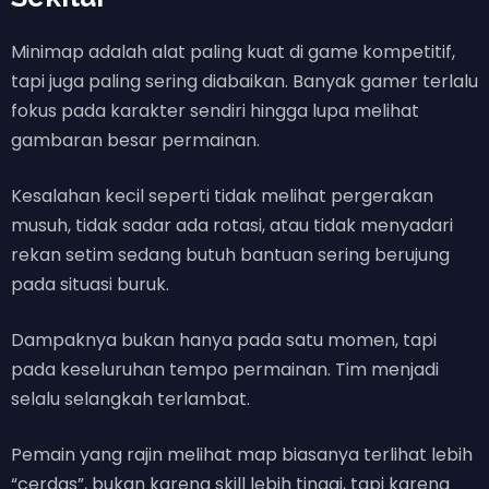
Minimap adalah alat paling kuat di game kompetitif,
tapi juga paling sering diabaikan. Banyak gamer terlalu
fokus pada karakter sendiri hingga lupa melihat
gambaran besar permainan.
Kesalahan kecil seperti tidak melihat pergerakan
musuh, tidak sadar ada rotasi, atau tidak menyadari
rekan setim sedang butuh bantuan sering berujung
pada situasi buruk.
Dampaknya bukan hanya pada satu momen, tapi
pada keseluruhan tempo permainan. Tim menjadi
selalu selangkah terlambat.
Pemain yang rajin melihat map biasanya terlihat lebih
“cerdas”, bukan karena skill lebih tinggi, tapi karena