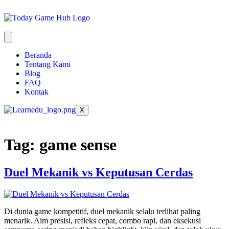
Beranda
Tentang Kami
Blog
FAQ
Kontak
X
Tag:
game sense
Duel Mekanik vs Keputusan Cerdas
Di dunia game kompetitif, duel mekanik selalu terlihat paling
menarik. Aim presisi, refleks cepat, combo rapi, dan eksekusi