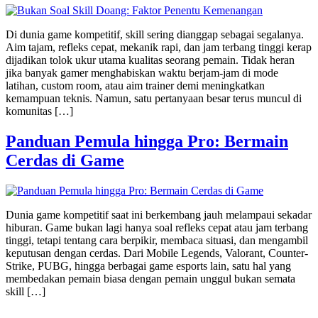
Di dunia game kompetitif, skill sering dianggap sebagai segalanya.
Aim tajam, refleks cepat, mekanik rapi, dan jam terbang tinggi kerap
dijadikan tolok ukur utama kualitas seorang pemain. Tidak heran
jika banyak gamer menghabiskan waktu berjam-jam di mode
latihan, custom room, atau aim trainer demi meningkatkan
kemampuan teknis. Namun, satu pertanyaan besar terus muncul di
komunitas […]
Panduan Pemula hingga Pro: Bermain
Cerdas di Game
Dunia game kompetitif saat ini berkembang jauh melampaui sekadar
hiburan. Game bukan lagi hanya soal refleks cepat atau jam terbang
tinggi, tetapi tentang cara berpikir, membaca situasi, dan mengambil
keputusan dengan cerdas. Dari Mobile Legends, Valorant, Counter-
Strike, PUBG, hingga berbagai game esports lain, satu hal yang
membedakan pemain biasa dengan pemain unggul bukan semata
skill […]