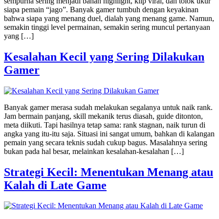
sempurna sering menjadi bahan highlight, klip viral, dan tolok ukur
siapa pemain “jago”. Banyak gamer tumbuh dengan keyakinan
bahwa siapa yang menang duel, dialah yang menang game. Namun,
semakin tinggi level permainan, semakin sering muncul pertanyaan
yang […]
Kesalahan Kecil yang Sering Dilakukan
Gamer
Banyak gamer merasa sudah melakukan segalanya untuk naik rank.
Jam bermain panjang, skill mekanik terus diasah, guide ditonton,
meta diikuti. Tapi hasilnya tetap sama: rank stagnan, naik turun di
angka yang itu-itu saja. Situasi ini sangat umum, bahkan di kalangan
pemain yang secara teknis sudah cukup bagus. Masalahnya sering
bukan pada hal besar, melainkan kesalahan-kesalahan […]
Strategi Kecil: Menentukan Menang atau
Kalah di Late Game