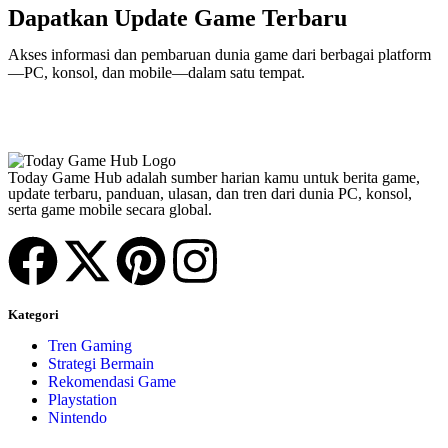
Dapatkan Update Game Terbaru
Akses informasi dan pembaruan dunia game dari berbagai platform
—PC, konsol, dan mobile—dalam satu tempat.
Today Game Hub adalah sumber harian kamu untuk berita game,
update terbaru, panduan, ulasan, dan tren dari dunia PC, konsol,
serta game mobile secara global.
Kategori
Tren Gaming
Strategi Bermain
Rekomendasi Game
Playstation
Nintendo