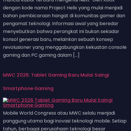
dengan kode nama Project Helix yang mulai menjadi
bahan pembicaraan hangat di komunitas gamer dan
pengamat teknologi. Informasi awal yang beredar
menyebutkan bahwa perangkat ini bukan sekadar
konsol generasi baru, melainkan sebuah konsep
revolusioner yang menggabungkan kekuatan console
gaming dan PC gaming dalam […]
MWC 2026: Tablet Gaming Baru Mulai Saingi
Smartphone Gaming
Mobile World Congress atau MWC selalu menjadi
panggung utama bagi inovasi teknologi mobile. Setiap
tahun, berbagai perusahaan teknologi besar