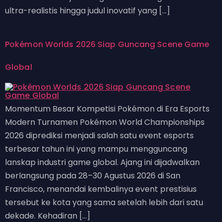
ultra-realistis hingga judul inovatif yang […]
Pokémon Worlds 2026 Siap Guncang Scene Game
Global
Momentum Besar Kompetisi Pokémon di Era Esports
Modern Turnamen Pokémon World Championships
2026 diprediksi menjadi salah satu event esports
terbesar tahun ini yang mampu mengguncang
lanskap industri game global. Ajang ini dijadwalkan
berlangsung pada 28–30 Agustus 2026 di San
Francisco, menandai kembalinya event prestisius
tersebut ke kota yang sama setelah lebih dari satu
dekade. Kehadiran […]