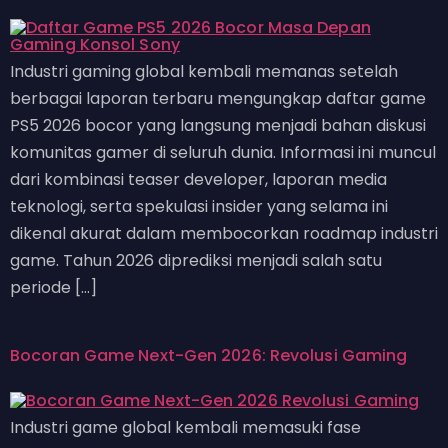
Industri gaming global kembali memanas setelah
berbagai laporan terbaru mengungkap daftar game
PS5 2026 bocor yang langsung menjadi bahan diskusi
komunitas gamer di seluruh dunia. Informasi ini muncul
dari kombinasi teaser developer, laporan media
teknologi, serta spekulasi insider yang selama ini
dikenal akurat dalam membocorkan roadmap industri
game. Tahun 2026 diprediksi menjadi salah satu
periode […]
Bocoran Game Next-Gen 2026: Revolusi Gaming
Industri game global kembali memasuki fase