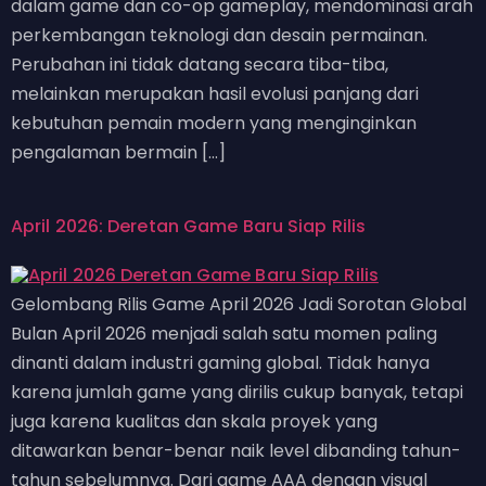
dalam game dan co-op gameplay, mendominasi arah
perkembangan teknologi dan desain permainan.
Perubahan ini tidak datang secara tiba-tiba,
melainkan merupakan hasil evolusi panjang dari
kebutuhan pemain modern yang menginginkan
pengalaman bermain […]
April 2026: Deretan Game Baru Siap Rilis
Gelombang Rilis Game April 2026 Jadi Sorotan Global
Bulan April 2026 menjadi salah satu momen paling
dinanti dalam industri gaming global. Tidak hanya
karena jumlah game yang dirilis cukup banyak, tetapi
juga karena kualitas dan skala proyek yang
ditawarkan benar-benar naik level dibanding tahun-
tahun sebelumnya. Dari game AAA dengan visual