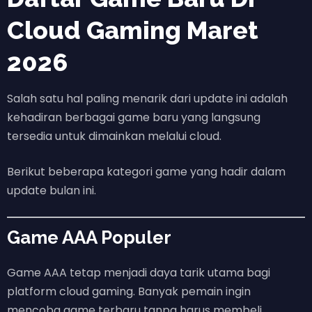
Cloud Gaming Maret
2026
Salah satu hal paling menarik dari update ini adalah
kehadiran berbagai game baru yang langsung
tersedia untuk dimainkan melalui cloud.
Berikut beberapa kategori game yang hadir dalam
update bulan ini.
Game AAA Populer
Game AAA tetap menjadi daya tarik utama bagi
platform cloud gaming. Banyak pemain ingin
mencoba game terbaru tanpa harus membeli