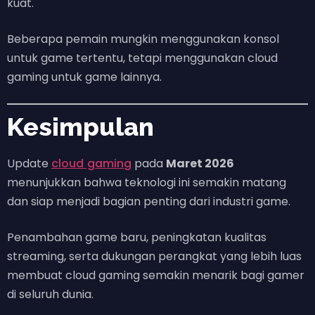
kuat.
Beberapa pemain mungkin menggunakan konsol
untuk game tertentu, tetapi menggunakan cloud
gaming untuk game lainnya.
Kesimpulan
Update
cloud gaming
pada
Maret 2026
menunjukkan bahwa teknologi ini semakin matang
dan siap menjadi bagian penting dari industri game.
Penambahan game baru, peningkatan kualitas
streaming, serta dukungan perangkat yang lebih luas
membuat cloud gaming semakin menarik bagi gamer
di seluruh dunia.