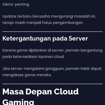
faktor penting.
Update terbaru berusaha mengurangi masalah ini,
tetapi masih menjadi fokus pengembangan.
Ketergantungan pada Server
Karena game dijalankan di server, pemain bergantung
pada ketersediaan layanan cloud.
Jika server mengalami gangguan, pemain tidak dapat
mengakses game mereka.
Masa Depan Cloud
Gaming