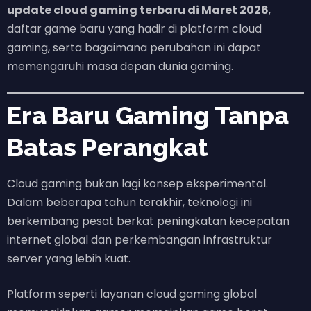
update cloud gaming terbaru di Maret 2026
,
daftar game baru yang hadir di platform cloud
gaming, serta bagaimana perubahan ini dapat
memengaruhi masa depan dunia gaming.
Era Baru Gaming Tanpa
Batas Perangkat
Cloud gaming bukan lagi konsep eksperimental.
Dalam beberapa tahun terakhir, teknologi ini
berkembang pesat berkat peningkatan kecepatan
internet global dan perkembangan infrastruktur
server yang lebih kuat.
Platform seperti layanan cloud gaming global