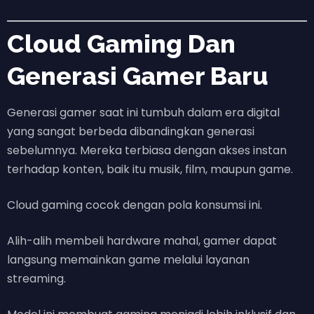
Cloud Gaming Dan
Generasi Gamer Baru
Generasi gamer saat ini tumbuh dalam era digital
yang sangat berbeda dibandingkan generasi
sebelumnya. Mereka terbiasa dengan akses instan
terhadap konten, baik itu musik, film, maupun game.
Cloud gaming cocok dengan pola konsumsi ini.
Alih-alih membeli hardware mahal, gamer dapat
langsung memainkan game melalui layanan
streaming.