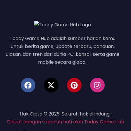
Today Game Hub adalah sumber harian kamu
untuk berita game, update terbaru, panduan,
ulasan, dan tren dari dunia PC, konsol, serta game
mobile secara global.
Hak Cipta © 2026. Seluruh hak dilindungi.
Dibuat dengan sepenuh hati oleh Today Game Hub