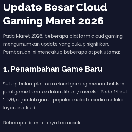
Update Besar Cloud
Gaming Maret 2026
Pada Maret 2026, beberapa platform cloud gaming
mengumumkan update yang cukup signifikan.
Pembaruan ini mencakup beberapa aspek utama:
1. Penambahan Game Baru
Setiap bulan, platform cloud gaming menambahkan
judul game baru ke dalam library mereka. Pada Maret
2026, sejumlah game populer mulai tersedia melalui
layanan cloud.
Beberapa di antaranya termasuk: