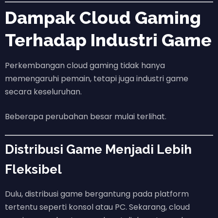
Dampak Cloud Gaming
Terhadap Industri Game
Perkembangan cloud gaming tidak hanya
memengaruhi pemain, tetapi juga industri game
secara keseluruhan.
Beberapa perubahan besar mulai terlihat.
Distribusi Game Menjadi Lebih
Fleksibel
Dulu, distribusi game bergantung pada platform
tertentu seperti konsol atau PC. Sekarang, cloud