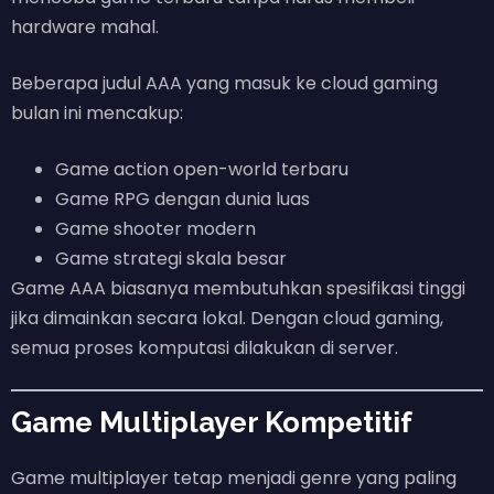
hardware mahal.
Beberapa judul AAA yang masuk ke cloud gaming
bulan ini mencakup:
Game action open-world terbaru
Game RPG dengan dunia luas
Game shooter modern
Game strategi skala besar
Game AAA biasanya membutuhkan spesifikasi tinggi
jika dimainkan secara lokal. Dengan cloud gaming,
semua proses komputasi dilakukan di server.
Game Multiplayer Kompetitif
Game multiplayer tetap menjadi genre yang paling