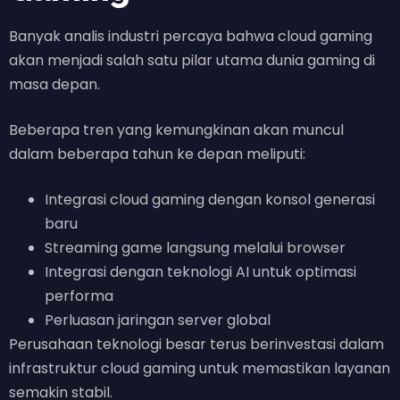
Banyak analis industri percaya bahwa cloud gaming
akan menjadi salah satu pilar utama dunia gaming di
masa depan.
Beberapa tren yang kemungkinan akan muncul
dalam beberapa tahun ke depan meliputi:
Integrasi cloud gaming dengan konsol generasi
baru
Streaming game langsung melalui browser
Integrasi dengan teknologi AI untuk optimasi
performa
Perluasan jaringan server global
Perusahaan teknologi besar terus berinvestasi dalam
infrastruktur cloud gaming untuk memastikan layanan
semakin stabil.