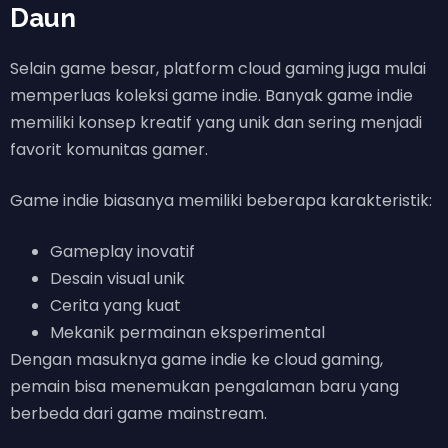
Daun
Selain game besar, platform cloud gaming juga mulai
memperluas koleksi game indie. Banyak game indie
memiliki konsep kreatif yang unik dan sering menjadi
favorit komunitas gamer.
Game indie biasanya memiliki beberapa karakteristik:
Gameplay inovatif
Desain visual unik
Cerita yang kuat
Mekanik permainan eksperimental
Dengan masuknya game indie ke cloud gaming,
pemain bisa menemukan pengalaman baru yang
berbeda dari game mainstream.