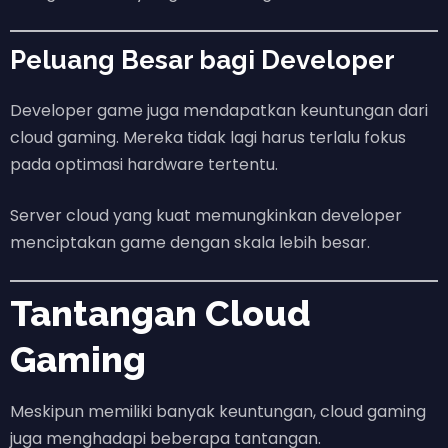
Peluang Besar bagi Developer
Developer game juga mendapatkan keuntungan dari
cloud gaming. Mereka tidak lagi harus terlalu fokus
pada optimasi hardware tertentu.
Server cloud yang kuat memungkinkan developer
menciptakan game dengan skala lebih besar.
Tantangan Cloud
Gaming
Meskipun memiliki banyak keuntungan, cloud gaming
juga menghadapi beberapa tantangan.