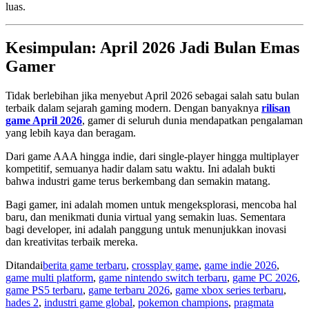
luas.
Kesimpulan: April 2026 Jadi Bulan Emas
Gamer
Tidak berlebihan jika menyebut April 2026 sebagai salah satu bulan
terbaik dalam sejarah gaming modern. Dengan banyaknya
rilisan
game April 2026
, gamer di seluruh dunia mendapatkan pengalaman
yang lebih kaya dan beragam.
Dari game AAA hingga indie, dari single-player hingga multiplayer
kompetitif, semuanya hadir dalam satu waktu. Ini adalah bukti
bahwa industri game terus berkembang dan semakin matang.
Bagi gamer, ini adalah momen untuk mengeksplorasi, mencoba hal
baru, dan menikmati dunia virtual yang semakin luas. Sementara
bagi developer, ini adalah panggung untuk menunjukkan inovasi
dan kreativitas terbaik mereka.
Ditandai
berita game terbaru
,
crossplay game
,
game indie 2026
,
game multi platform
,
game nintendo switch terbaru
,
game PC 2026
,
game PS5 terbaru
,
game terbaru 2026
,
game xbox series terbaru
,
hades 2
,
industri game global
,
pokemon champions
,
pragmata