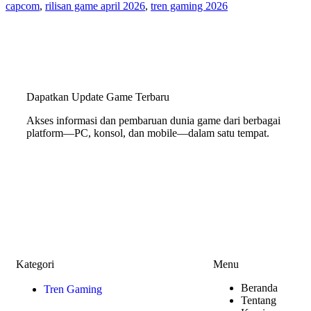
capcom
,
rilisan game april 2026
,
tren gaming 2026
Dapatkan Update Game Terbaru
Akses informasi dan pembaruan dunia game dari berbagai
platform—PC, konsol, dan mobile—dalam satu tempat.
Kategori
Menu
Beranda
Tren Gaming
Tentang