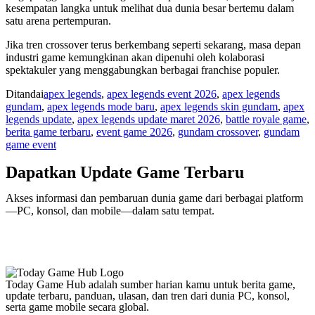
kesempatan langka untuk melihat dua dunia besar bertemu dalam
satu arena pertempuran.
Jika tren crossover terus berkembang seperti sekarang, masa depan
industri game kemungkinan akan dipenuhi oleh kolaborasi
spektakuler yang menggabungkan berbagai franchise populer.
Ditandai
apex legends
,
apex legends event 2026
,
apex legends
gundam
,
apex legends mode baru
,
apex legends skin gundam
,
apex
legends update
,
apex legends update maret 2026
,
battle royale game
,
berita game terbaru
,
event game 2026
,
gundam crossover
,
gundam
game event
Dapatkan Update Game Terbaru
Akses informasi dan pembaruan dunia game dari berbagai platform
—PC, konsol, dan mobile—dalam satu tempat.
Today Game Hub adalah sumber harian kamu untuk berita game,
update terbaru, panduan, ulasan, dan tren dari dunia PC, konsol,
serta game mobile secara global.