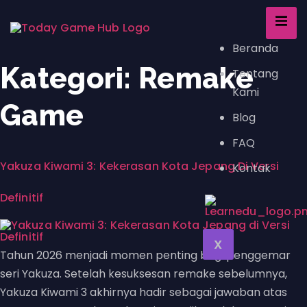
Beranda
Kategori:
Remake
Tentang
Kami
Game
Blog
FAQ
Yakuza Kiwami 3: Kekerasan Kota Jepang Di Versi
Kontak
Definitif
X
Tahun 2026 menjadi momen penting bagi penggemar
seri Yakuza. Setelah kesuksesan remake sebelumnya,
Yakuza Kiwami 3 akhirnya hadir sebagai jawaban atas