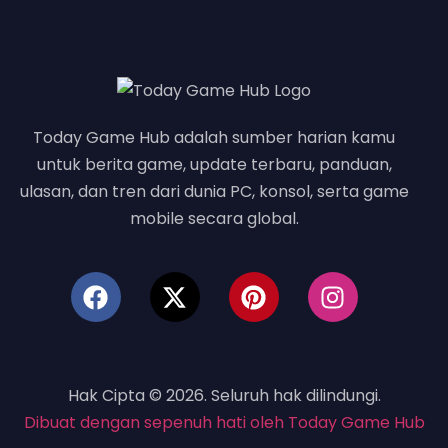
Today Game Hub adalah sumber harian kamu
untuk berita game, update terbaru, panduan,
ulasan, dan tren dari dunia PC, konsol, serta game
mobile secara global.
Hak Cipta © 2026. Seluruh hak dilindungi.
Dibuat dengan sepenuh hati oleh Today Game Hub