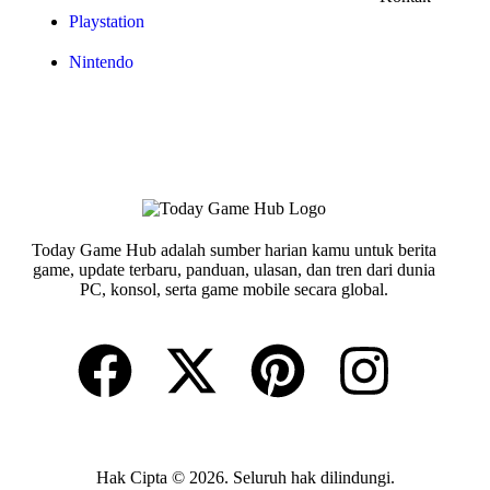
Playstation
Nintendo
Today Game Hub adalah sumber harian kamu untuk berita
game, update terbaru, panduan, ulasan, dan tren dari dunia
PC, konsol, serta game mobile secara global.
Hak Cipta © 2026. Seluruh hak dilindungi.