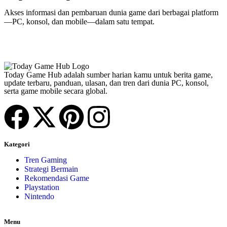
Akses informasi dan pembaruan dunia game dari berbagai platform
—PC, konsol, dan mobile—dalam satu tempat.
Today Game Hub adalah sumber harian kamu untuk berita game,
update terbaru, panduan, ulasan, dan tren dari dunia PC, konsol,
serta game mobile secara global.
Kategori
Tren Gaming
Strategi Bermain
Rekomendasi Game
Playstation
Nintendo
Menu