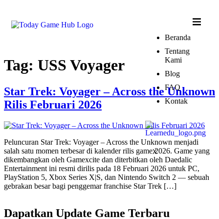
Beranda
Tentang
Kami
Tag:
USS Voyager
Blog
FAQ
Star Trek: Voyager – Across the Unknown
Kontak
Rilis Februari 2026
Peluncuran Star Trek: Voyager – Across the Unknown menjadi
salah satu momen terbesar di kalender rilis game 2026. Game yang
X
dikembangkan oleh Gamexcite dan diterbitkan oleh Daedalic
Entertainment ini resmi dirilis pada 18 Februari 2026 untuk PC,
PlayStation 5, Xbox Series X|S, dan Nintendo Switch 2 — sebuah
gebrakan besar bagi penggemar franchise Star Trek […]
Dapatkan Update Game Terbaru