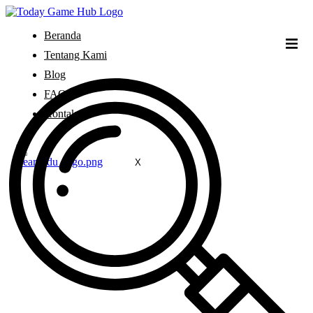
Skip
to
Beranda
content
Tentang Kami
Blog
FAQ
Kontak
X