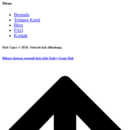
Menu
Menu
Beranda
Tentang Kami
Blog
FAQ
Kontak
Hak Cipta © 2026. Seluruh hak dilindungi.
Dibuat dengan sepenuh hati oleh Today Game Hub