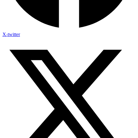
X-twitter