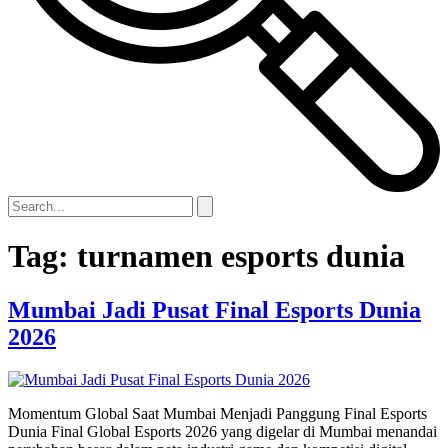
Tag:
turnamen esports dunia
Mumbai Jadi Pusat Final Esports Dunia
2026
Momentum Global Saat Mumbai Menjadi Panggung Final Esports
Dunia Final Global Esports 2026 yang digelar di Mumbai menandai