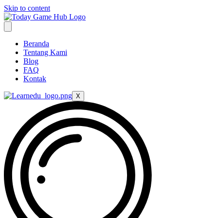
Skip to content
Beranda
Tentang Kami
Blog
FAQ
Kontak
X