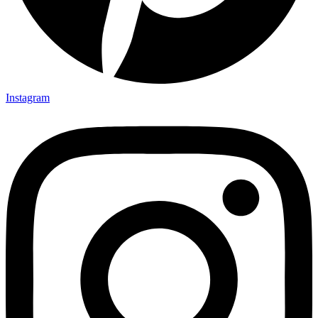
Instagram