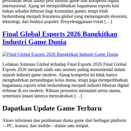
perubahan besar dalam peta industri game dan kompetisi digital
internasional. Ajang ini memperlihatkan bagaimana esports kini
bukan sekadar hiburan bagi komunitas gamer, tetapi telah
berkembang menjadi fenomena global yang memengaruhi ekonomi,
teknologi, dan budaya populer. Penyelenggaraan event […]
Final Global Esports 2026 Bangkitkan
Industri Game Dunia
Ledakan Antusias Global terhadap Final Esports 2026 Final Global
Esports 2026 menjadi salah satu momen paling monumental dalam
sejarah industri game modern. Ajang kompetisi ini tidak hanya
menghadirkan pertandingan kelas dunia, tetapi juga memperlihatkan
bagaimana esports telah berkembang menjadi industri hiburan digital
terbesar di era modern. Ribuan penonton memadati arena utama,
sementara jutaan lainnya menyaksikan […]
Dapatkan Update Game Terbaru
Akses informasi dan pembaruan dunia game dari berbagai platform
—PC, konsol, dan mobile—dalam satu tempat.