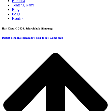
Beranda
Tentang Kami
Blog
FAQ
Kontak
Hak Cipta © 2026. Seluruh hak dilindungi.
Dibuat dengan sepenuh hati oleh Today Game Hub