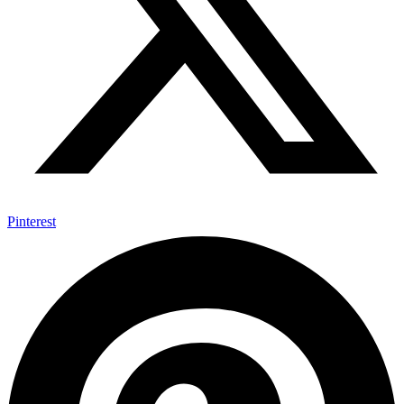
Pinterest