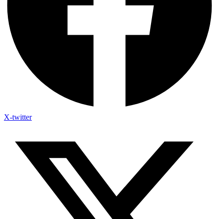
X-twitter