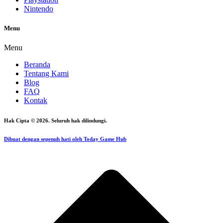
Nintendo
Menu
Menu
Beranda
Tentang Kami
Blog
FAQ
Kontak
Hak Cipta © 2026. Seluruh hak dilindungi.
Dibuat dengan sepenuh hati oleh Today Game Hub