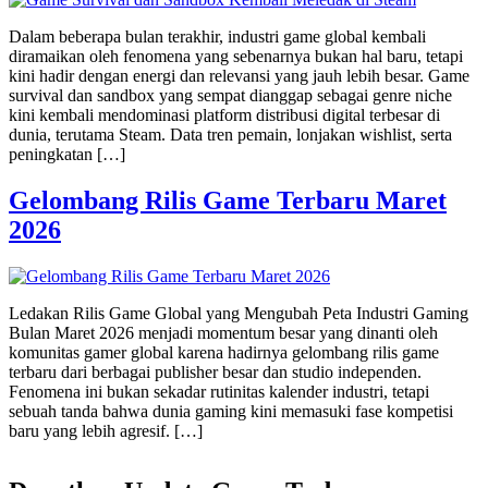
Dalam beberapa bulan terakhir, industri game global kembali
diramaikan oleh fenomena yang sebenarnya bukan hal baru, tetapi
kini hadir dengan energi dan relevansi yang jauh lebih besar. Game
survival dan sandbox yang sempat dianggap sebagai genre niche
kini kembali mendominasi platform distribusi digital terbesar di
dunia, terutama Steam. Data tren pemain, lonjakan wishlist, serta
peningkatan […]
Gelombang Rilis Game Terbaru Maret
2026
Ledakan Rilis Game Global yang Mengubah Peta Industri Gaming
Bulan Maret 2026 menjadi momentum besar yang dinanti oleh
komunitas gamer global karena hadirnya gelombang rilis game
terbaru dari berbagai publisher besar dan studio independen.
Fenomena ini bukan sekadar rutinitas kalender industri, tetapi
sebuah tanda bahwa dunia gaming kini memasuki fase kompetisi
baru yang lebih agresif. […]