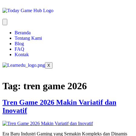
Beranda
Tentang Kami
Blog
FAQ
Kontak
X
Tag:
tren game 2026
Tren Game 2026 Makin Variatif dan
Inovatif
Era Baru Industri Gaming yang Semakin Kompleks dan Dinamis