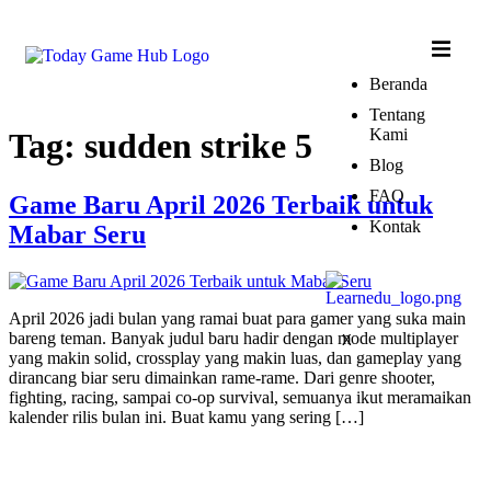
Beranda
Tentang
Kami
Tag:
sudden strike 5
Blog
FAQ
Game Baru April 2026 Terbaik untuk
Kontak
Mabar Seru
April 2026 jadi bulan yang ramai buat para gamer yang suka main
bareng teman. Banyak judul baru hadir dengan mode multiplayer
X
yang makin solid, crossplay yang makin luas, dan gameplay yang
dirancang biar seru dimainkan rame-rame. Dari genre shooter,
fighting, racing, sampai co-op survival, semuanya ikut meramaikan
kalender rilis bulan ini. Buat kamu yang sering […]