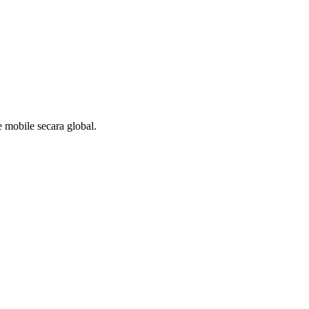
 mobile secara global.