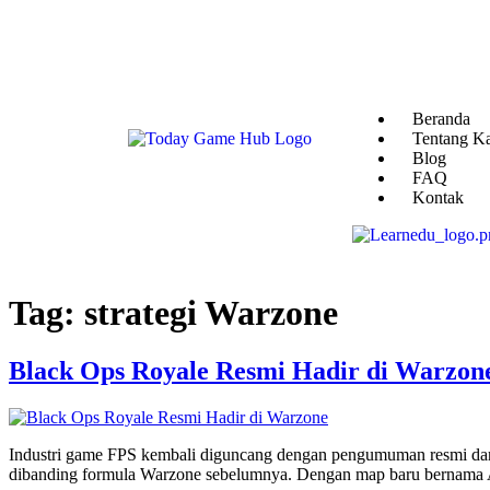
Beranda
Tentang K
Blog
FAQ
Kontak
Tag:
strategi Warzone
Black Ops Royale Resmi Hadir di Warzon
Industri game FPS kembali diguncang dengan pengumuman resmi dari 
dibanding formula Warzone sebelumnya. Dengan map baru bernama Av