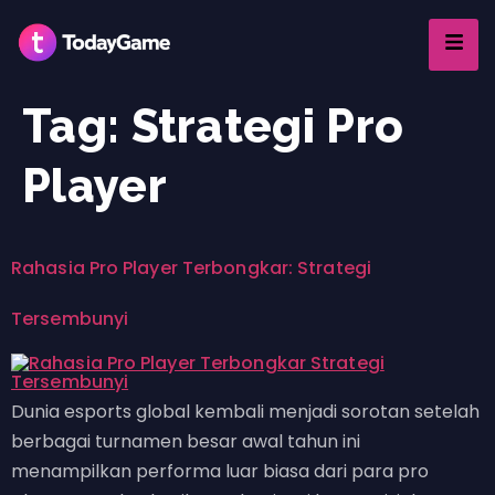
Tag:
Strategi Pro
Player
Rahasia Pro Player Terbongkar: Strategi
Tersembunyi
Dunia esports global kembali menjadi sorotan setelah
berbagai turnamen besar awal tahun ini
menampilkan performa luar biasa dari para pro