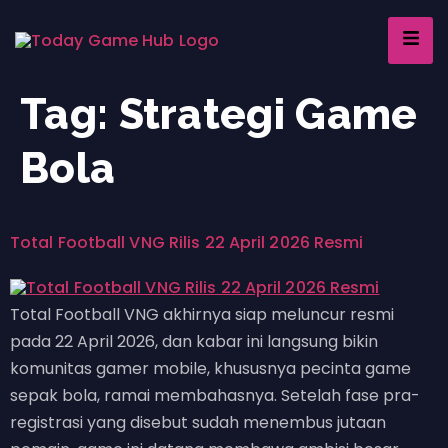
Tag:
Strategi Game
Bola
Total Football VNG Rilis 22 April 2026 Resmi
Total Football VNG akhirnya siap meluncur resmi
pada 22 April 2026, dan kabar ini langsung bikin
komunitas gamer mobile, khususnya pecinta game
sepak bola, ramai membahasnya. Setelah fase pra-
registrasi yang disebut sudah menembus jutaan