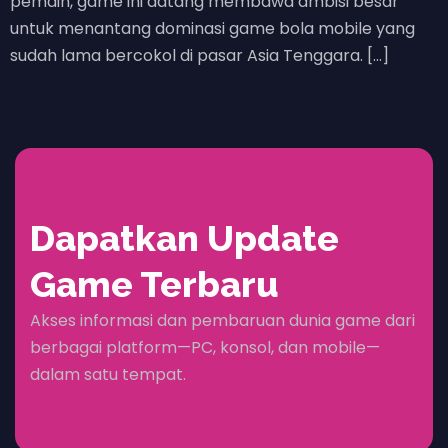
pemain, game ini datang membawa ambisi besar
untuk menantang dominasi game bola mobile yang
sudah lama bercokol di pasar Asia Tenggara. […]
Dapatkan Update
Game Terbaru
Akses informasi dan pembaruan dunia game dari
berbagai platform—PC, konsol, dan mobile—
dalam satu tempat.