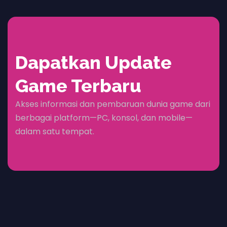
Dapatkan Update
Game Terbaru
Akses informasi dan pembaruan dunia game dari
berbagai platform—PC, konsol, dan mobile—
dalam satu tempat.