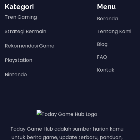
Kategori
Menu
Tren Gaming
Beranda
Strategi Bermain
Tentang Kami
Blog
Rekomendasi Game
FAQ
Playstation
Kontak
Nintendo
Today Game Hub adalah sumber harian kamu
untuk berita game, update terbaru, panduan,