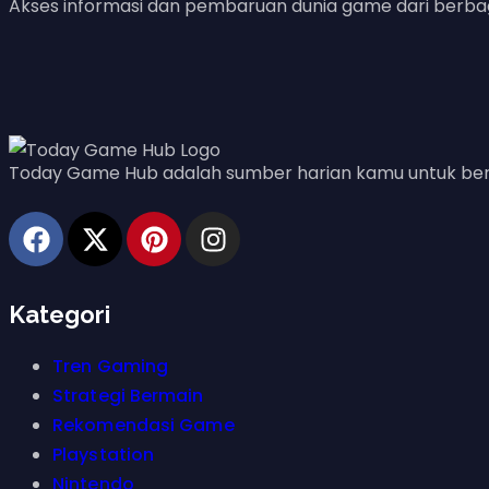
Akses informasi dan pembaruan dunia game dari berba
Today Game Hub adalah sumber harian kamu untuk berita
Kategori
Tren Gaming
Strategi Bermain
Rekomendasi Game
Playstation
Nintendo