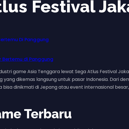
lus Festival Ja
 Bertemu Di Panggung
dustri game Asia Tenggara lewat Sega Atlus Festival Jak
yang dikemas langsung untuk pasar Indonesia. Dari dem
a dinikmati di Jepang atau event internasional besar, fe
ame Terbaru