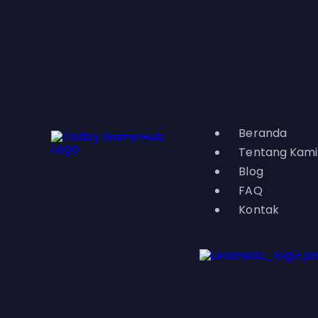
Beranda
Tentang Kami
Blog
FAQ
Kontak