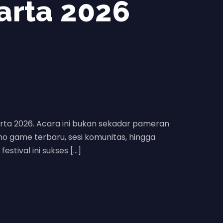
karta 2026
arta 2026. Acara ini bukan sekadar pameran
o game terbaru, sesi komunitas, hingga
stival ini sukses […]