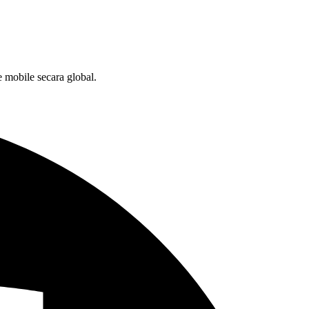
 mobile secara global.