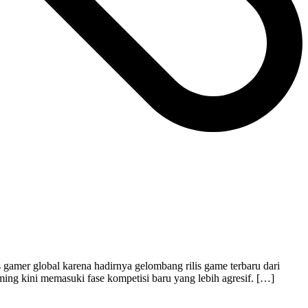
amer global karena hadirnya gelombang rilis game terbaru dari
aming kini memasuki fase kompetisi baru yang lebih agresif. […]