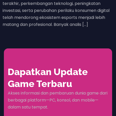
terakhir, perkembangan teknologi, peningkatan
investasi, serta perubahan perilaku konsumen digital
telah mendorong ekosistem esports menjadi lebih
matang dan profesional. Banyak analis […]
Dapatkan Update
Game Terbaru
Akses informasi dan pembaruan dunia game dari
berbagai platform—PC, konsol, dan mobile—
dalam satu tempat.