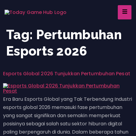
Tag:
Pertumbuhan
Esports 2026
Esports Global 2026 Tunjukkan Pertumbuhan Pesat
Era Baru Esports Global yang Tak Terbendung Industri
esports global 2026 memasuki fase pertumbuhan
yang sangat signifikan dan semakin memperkuat
posisinya sebagai salah satu sektor hiburan digital
paling berpengaruh di dunia. Dalam beberapa tahun