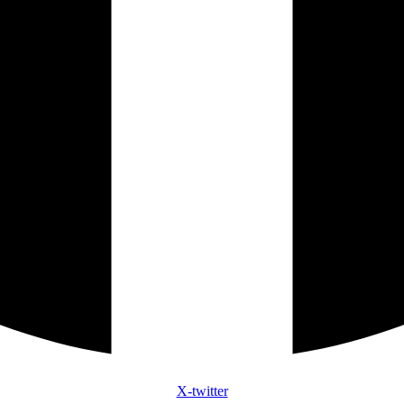
X-twitter