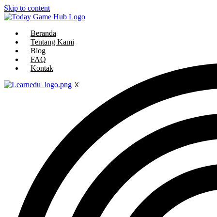
Skip to content
Beranda
Tentang Kami
Blog
FAQ
Kontak
X