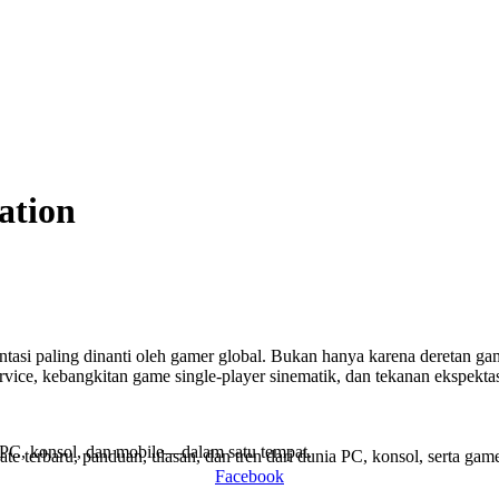
ation
entasi paling dinanti oleh gamer global. Bukan hanya karena deretan ga
ervice, kebangkitan game single-player sinematik, dan tekanan ekspekta
PC, konsol, dan mobile—dalam satu tempat.
terbaru, panduan, ulasan, dan tren dari dunia PC, konsol, serta game
Facebook