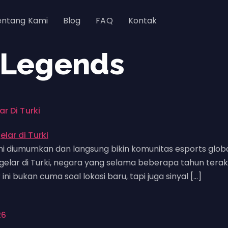
entang Kami
Blog
FAQ
Kontak
 Legends
r Di Turki
 diumumkan dan langsung bikin komunitas esports globa
igelar di Turki, negara yang selama beberapa tahun terak
ini bukan cuma soal lokasi baru, tapi juga sinyal […]
26