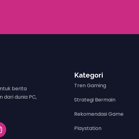
Kategori
Tren Gaming
tuk berita
 dari dunia PC,
Strategi Bermain
Rekomendasi Game
Playstation