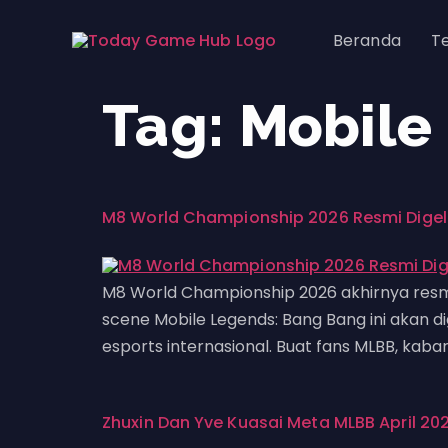
Beranda
T
Tag:
Mobile
M8 World Championship 2026 Resmi Digela
M8 World Championship 2026 akhirnya resmi
scene Mobile Legends: Bang Bang ini akan d
esports internasional. Buat fans MLBB, kabar 
Zhuxin Dan Yve Kuasai Meta MLBB April 20