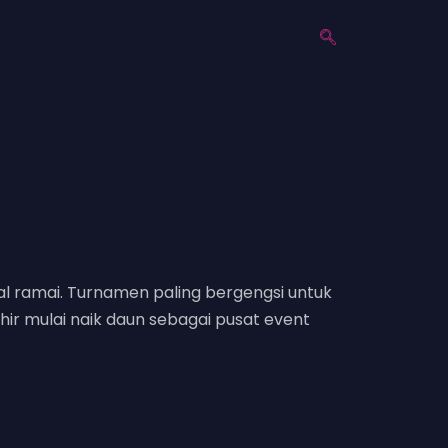
l ramai. Turnamen paling bergengsi untuk
hir mulai naik daun sebagai pusat event