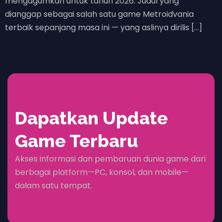
mengagumkan untuk tahun 2026. Judul yang
dianggap sebagai salah satu game Metroidvania
terbaik sepanjang masa ini — yang aslinya dirilis […]
Dapatkan Update
Game Terbaru
Akses informasi dan pembaruan dunia game dari
berbagai platform—PC, konsol, dan mobile—
dalam satu tempat.