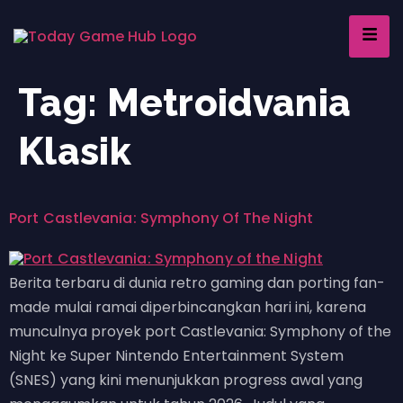
Tag:
Metroidvania
Klasik
Port Castlevania: Symphony Of The Night
Berita terbaru di dunia retro gaming dan porting fan-
made mulai ramai diperbincangkan hari ini, karena
munculnya proyek port Castlevania: Symphony of the
Night ke Super Nintendo Entertainment System
(SNES) yang kini menunjukkan progress awal yang