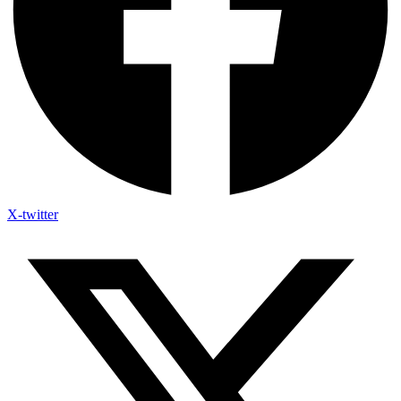
X-twitter