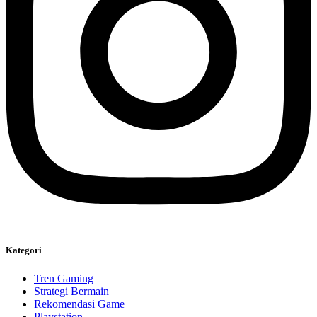
Kategori
Tren Gaming
Strategi Bermain
Rekomendasi Game
Playstation