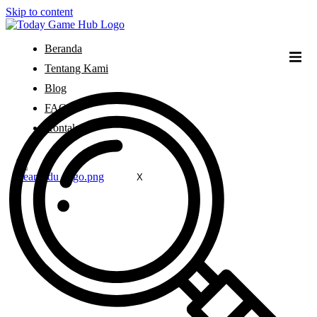
Skip to content
Beranda
Tentang Kami
Blog
FAQ
Kontak
X