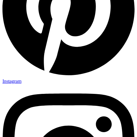
Instagram