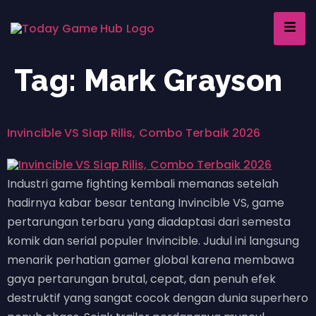
Tag:
Mark Grayson
Invincible VS Siap Rilis, Combo Terbaik 2026
Industri game fighting kembali memanas setelah
hadirnya kabar besar tentang Invincible VS, game
pertarungan terbaru yang diadaptasi dari semesta
komik dan serial populer Invincible. Judul ini langsung
menarik perhatian gamer global karena membawa
gaya pertarungan brutal, cepat, dan penuh efek
destruktif yang sangat cocok dengan dunia superhero