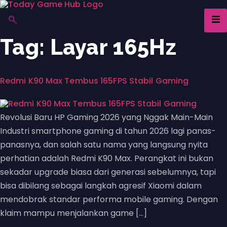
Skip
to
content
Tag:
Layar 165Hz
Redmi K90 Max Tembus 165FPS Stabil Gaming
Revolusi Baru HP Gaming 2026 yang Nggak Main-Main
Industri smartphone gaming di tahun 2026 lagi panas-
panasnya, dan salah satu nama yang langsung nyita
perhatian adalah Redmi K90 Max. Perangkat ini bukan
sekadar upgrade biasa dari generasi sebelumnya, tapi
bisa dibilang sebagai langkah agresif Xiaomi dalam
mendobrak standar performa mobile gaming. Dengan
klaim mampu menjalankan game […]