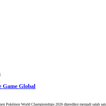
n
e Game Global
 Pokémon World Championships 2026 diprediksi menjadi salah satu 