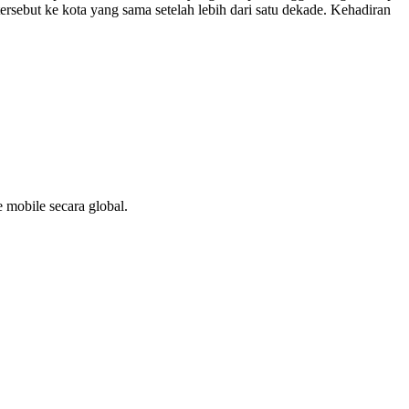
ersebut ke kota yang sama setelah lebih dari satu dekade. Kehadiran
 mobile secara global.