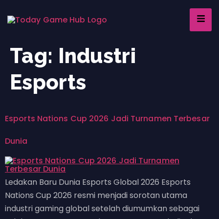
Tag:
Industri
Esports
Esports Nations Cup 2026 Jadi Turnamen Terbesar
Dunia
Ledakan Baru Dunia Esports Global 2026 Esports
Nations Cup 2026 resmi menjadi sorotan utama
industri gaming global setelah diumumkan sebagai