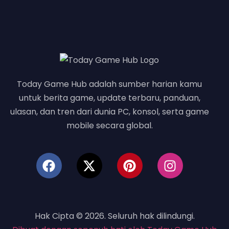
Today Game Hub adalah sumber harian kamu
untuk berita game, update terbaru, panduan,
ulasan, dan tren dari dunia PC, konsol, serta game
mobile secara global.
Hak Cipta © 2026. Seluruh hak dilindungi.