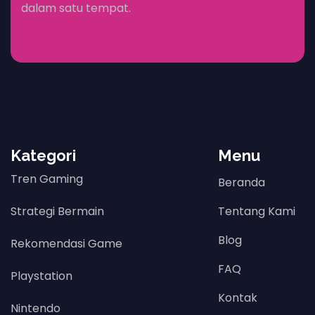
dalam satu tempat.
Kategori
Menu
Tren Gaming
Beranda
Strategi Bermain
Tentang Kami
Blog
Rekomendasi Game
FAQ
Playstation
Kontak
Nintendo