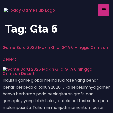
Tag:
Gta 6
Game Baru 2026 Makin Gila: GTA 6 Hingga Crimson
Desert
Industri game global memasuki fase yang benar-
benar berbeda di tahun 2026. Jika sebelumnya gamer
hanya berharap pada peningkatan grafis dan
gameplay yang lebih halus, kini ekspektasi sudah jauh
melampaui itu. Tahun ini menjadi momentum besar