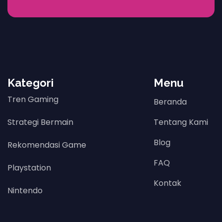
Kategori
Menu
Tren Gaming
Beranda
Strategi Bermain
Tentang Kami
Blog
Rekomendasi Game
FAQ
Playstation
Kontak
Nintendo