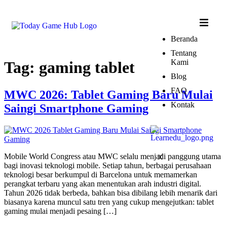
Beranda
Tentang
Kami
Tag:
gaming tablet
Blog
FAQ
MWC 2026: Tablet Gaming Baru Mulai
Kontak
Saingi Smartphone Gaming
Mobile World Congress atau MWC selalu menjadi panggung utama
X
bagi inovasi teknologi mobile. Setiap tahun, berbagai perusahaan
teknologi besar berkumpul di Barcelona untuk memamerkan
perangkat terbaru yang akan menentukan arah industri digital.
Tahun 2026 tidak berbeda, bahkan bisa dibilang lebih menarik dari
biasanya karena muncul satu tren yang cukup mengejutkan: tablet
gaming mulai menjadi pesaing […]