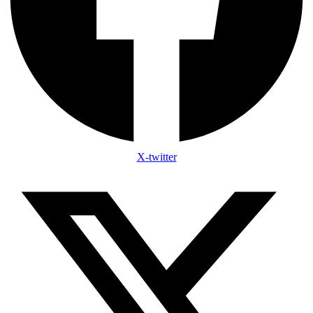
X-twitter