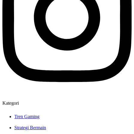
Kategori
Tren Gaming
Strategi Bermain