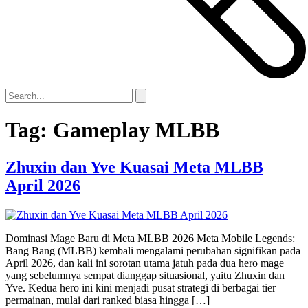
Tag:
Gameplay MLBB
Zhuxin dan Yve Kuasai Meta MLBB
April 2026
Dominasi Mage Baru di Meta MLBB 2026 Meta Mobile Legends:
Bang Bang (MLBB) kembali mengalami perubahan signifikan pada
April 2026, dan kali ini sorotan utama jatuh pada dua hero mage
yang sebelumnya sempat dianggap situasional, yaitu Zhuxin dan
Yve. Kedua hero ini kini menjadi pusat strategi di berbagai tier
permainan, mulai dari ranked biasa hingga […]