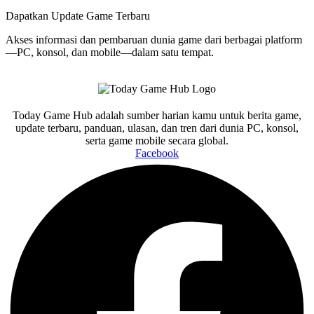
Dapatkan Update Game Terbaru
Akses informasi dan pembaruan dunia game dari berbagai platform
—PC, konsol, dan mobile—dalam satu tempat.
Today Game Hub adalah sumber harian kamu untuk berita game,
update terbaru, panduan, ulasan, dan tren dari dunia PC, konsol,
serta game mobile secara global.
Facebook