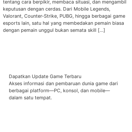
tentang cara berpikir, membaca situasi, dan mengambil
keputusan dengan cerdas. Dari Mobile Legends,
Valorant, Counter-Strike, PUBG, hingga berbagai game
esports lain, satu hal yang membedakan pemain biasa
dengan pemain unggul bukan semata skill […]
Dapatkan Update Game Terbaru
Akses informasi dan pembaruan dunia game dari
berbagai platform—PC, konsol, dan mobile—
dalam satu tempat.