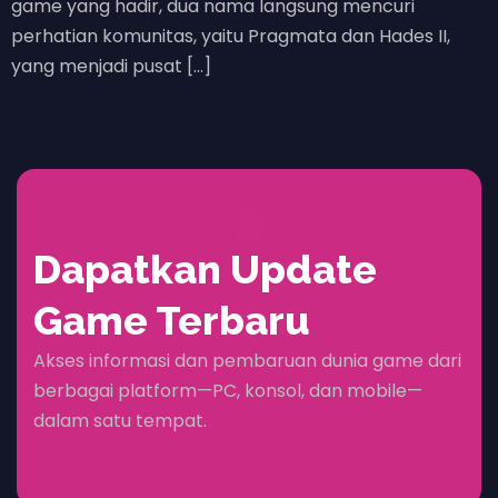
game yang hadir, dua nama langsung mencuri
perhatian komunitas, yaitu Pragmata dan Hades II,
yang menjadi pusat […]
Dapatkan Update
Game Terbaru
Akses informasi dan pembaruan dunia game dari
berbagai platform—PC, konsol, dan mobile—
dalam satu tempat.