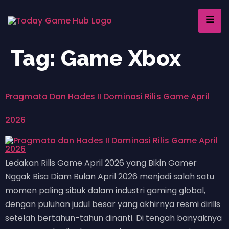
Tag:
Game Xbox
Pragmata Dan Hades II Dominasi Rilis Game April
2026
Ledakan Rilis Game April 2026 yang Bikin Gamer
Nggak Bisa Diam Bulan April 2026 menjadi salah satu
momen paling sibuk dalam industri gaming global,
dengan puluhan judul besar yang akhirnya resmi dirilis
setelah bertahun-tahun dinanti. Di tengah banyaknya