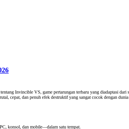
026
tentang Invincible VS, game pertarungan terbaru yang diadaptasi dari s
tal, cepat, dan penuh efek destruktif yang sangat cocok dengan dunia
PC, konsol, dan mobile—dalam satu tempat.