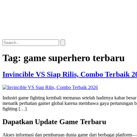
Tag:
game superhero terbaru
Invincible VS Siap Rilis, Combo Terbaik 2
Industri game fighting kembali memanas setelah hadirnya kabar besar 
menarik perhatian gamer global karena membawa gaya pertarungan bru
fighting […]
Dapatkan Update Game Terbaru
Akses informasi dan pembaruan dunia game dari berbagai platform—