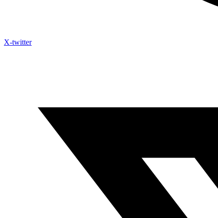
X-twitter