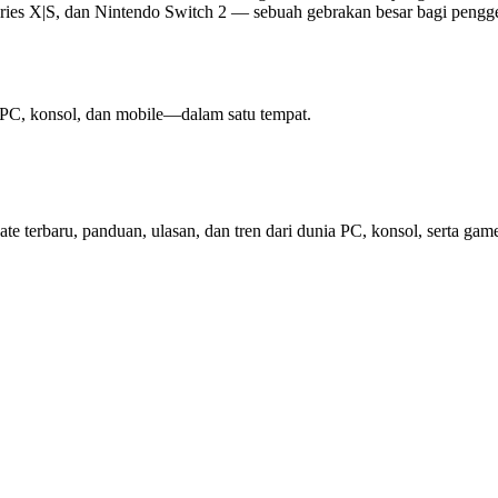
Series X|S, dan Nintendo Switch 2 — sebuah gebrakan besar bagi pengg
PC, konsol, dan mobile—dalam satu tempat.
terbaru, panduan, ulasan, dan tren dari dunia PC, konsol, serta game