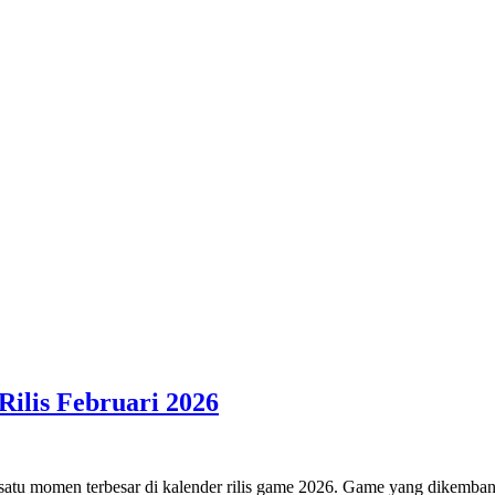
Rilis Februari 2026
atu momen terbesar di kalender rilis game 2026. Game yang dikembang