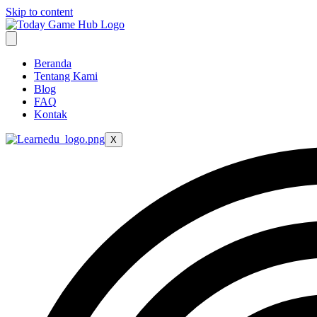
Skip to content
Beranda
Tentang Kami
Blog
FAQ
Kontak
X