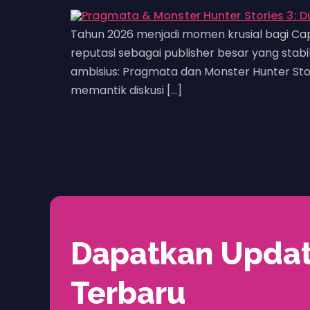
Tahun 2026 menjadi momen krusial bagi Cap
reputasi sebagai publisher besar yang sta
ambisius: Pragmata dan Monster Hunter St
memantik diskusi […]
Dapatkan Upda
Terbaru