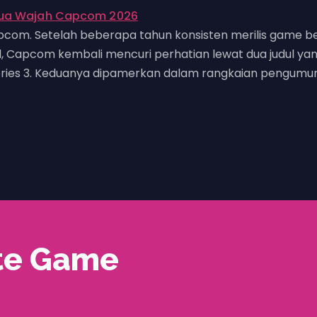
com. Setelah beberapa tahun konsisten merilis game ber
bil, Capcom kembali mencuri perhatian lewat dua judul
ories 3. Keduanya dipamerkan dalam rangkaian pengumu
te Game