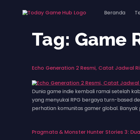
Beranda
T
Tag:
Game R
Echo Generation 2 Resmi, Catat Jadwal Ri
Dunia game indie kembali ramai setelah kab
yang menyukai RPG bergaya turn-based deng
perhatian komunitas gamer global. Banyak
Pragmata & Monster Hunter Stories 3: D