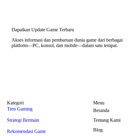
Dapatkan Update Game Terbaru
Akses informasi dan pembaruan dunia game dari berbagai
platform—PC, konsol, dan mobile—dalam satu tempat.
Kategori
Menu
Tren Gaming
Beranda
Strategi Bermain
Tentang Kami
Blog
Rekomendasi Game