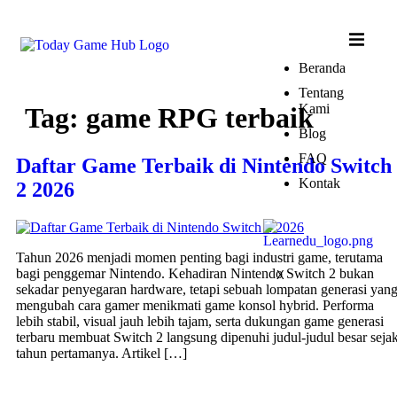
Beranda
Tentang
Kami
Tag:
game RPG terbaik
Blog
FAQ
Daftar Game Terbaik di Nintendo Switch
Kontak
2 2026
Tahun 2026 menjadi momen penting bagi industri game, terutama
bagi penggemar Nintendo. Kehadiran Nintendo Switch 2 bukan
X
sekadar penyegaran hardware, tetapi sebuah lompatan generasi yan
mengubah cara gamer menikmati game konsol hybrid. Performa
lebih stabil, visual jauh lebih tajam, serta dukungan game generasi
terbaru membuat Switch 2 langsung dipenuhi judul-judul besar seja
tahun pertamanya. Artikel […]