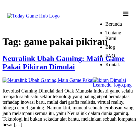
Beranda
Tentang
Kami
Tag:
game pakai pikiran
Blog
FAQ
Neuralink Ubah Gaming: Main Game
Kontak
Pakai Pikiran Dimulai
Revolusi Gaming Dimulai dari Otak Manusia Industri game selalu
menjadi salah satu sektor teknologi yang paling cepat beradaptasi
X
terhadap inovasi baru, mulai dari grafis realistis, virtual reality,
hingga cloud gaming. Namun kini, muncul sebuah terobosan yang
jauh melampaui semua itu, yaitu Neuralink dalam dunia gaming.
Teknologi ini bukan sekadar alat bantu, melainkan sebuah lompatan
besar […]