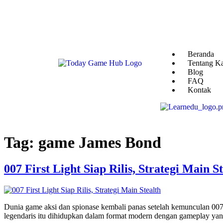
Beranda
Tentang K
Blog
FAQ
Kontak
Tag:
game James Bond
007 First Light Siap Rilis, Strategi Main S
Dunia game aksi dan spionase kembali panas setelah kemunculan 007
legendaris itu dihidupkan dalam format modern dengan gameplay yang 