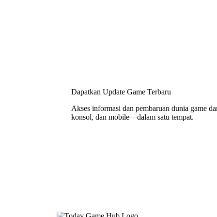
Dapatkan Update Game Terbaru
Akses informasi dan pembaruan dunia game da
konsol, dan mobile—dalam satu tempat.